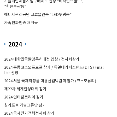
기술개발제품시범구매제도 선정 "비타민스탠드",
"힘쎈투광등"
에너지관리공단 고효율인증 "LED투광등"
가족친화인증 재취득
2024
2024 대한민국발명특허대전 입상 / 전시회참가
2024 홍콩코스모프로프 참가 / 듀얼테라피스탠드(DTS) Final
list 선정
2024 서울 국제화장품 미용산업박람회 참가 (코스모뷰티)
제22차 세계한상대회 참가
2024 인터참코리아 참가
싱가포르 기술교류단 참가
2024 국제전기전력전시회 참가