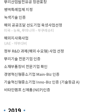
뿌리산업발전유공 장관표창
병역특례업체 지정
녹색기술 인증
해외 공공조달 선도기업 육성사업선정
미국 - 뉴욕, 루마니아 - 부쿠레슈티
해외지사화사업
UAE - 아부다비
정부 R&D 과제(해외 수요형) 사업 선정
뿌리기술 전문기업 인증
소재부품장비 전문기업 확인
경영혁신형중소기업 Main-Biz 인증
기술혁신형중소기업 Inno-Biz 인증 (기술등급 A)
비타민램프 신제품(NEP)인증
2019