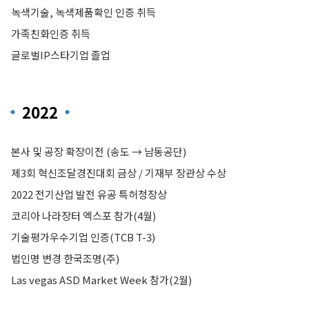
녹색기술, 녹색제품확인 인증 취득
가족친화인증 취득
글로벌IP스타기업 졸업
2022
본사 및 공장 확장이전 (송도 → 남동공단)
제3회 혁신조달경진대회 금상 / 기재부 장관상 수상
2022 전기산업 발전 유공 특허청장상
코리아 나라장터 엑스포 참가(4월)
기술평가우수기업 인증(TCB T-3)
법인명 변경 한국조명(주)
Las vegas ASD Market Week 참가(2월)