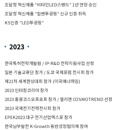
조달청 혁신제품 "비타민LED스탠드" 1년 연장 승인
조달청 혁신제품 "힘쎈투광등" 신규 인증 취득
KS인증 "LED투광등"
2023
한국특허전략개발원 / IP-R&D 전략지원사업 선정
일본 기술교류단 참가 / 도쿄 국제포럼 전시회 참가
제21차 세계한상대회 참가 (미국애너하임)
2023 인터참코리아 참가
2023 홍콩코스모프로프 참가 / 셀리젠 COSMOTREND 선정
2023 국제전기전력전시회 참가
EPEK2023 대구 전기산업엑스포 참가
한국남부발전 K-Growth 동반성장협의체 참여