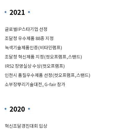
2021
글로벌IP스타기업 선정
조달청 우수제품 88종 지정
녹색기술제품인증(비타민램프)
조달청 혁신제품 지정(컷오프램프,스탠드)
IR52 장영실상 수상(컷오프램프)
인천시 품질우수제품 선정(컷오프램프,스탠드)
소부장뿌리기술대전, G-fair 참가
2020
혁신조달경진대회 입상