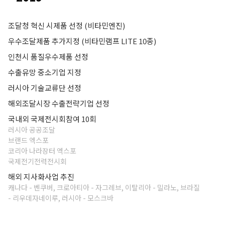
조달청 혁신 시제품 선정 (비타민엔진)
우수조달제품 추가지정 (비타민램프 LITE 10종)
인천시 품질우수제품 선정
수출유망 중소기업 지정
러시아 기술교류단 선정
해외조달시장 수출전략기업 선정
국내외 국제전시회참여 10회
러시아 공공조달
브랜드 엑스포
코리아 나라장터 엑스포
국제전기전력전시회
해외 지사화사업 추진
캐나다 - 벤쿠버, 크로아티아 - 자그레브, 이탈리아 - 밀라노, 브라질
- 리우데자네이루, 러시아 - 모스크바