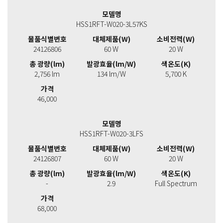
모델명
HSS1RFT-W020-3L57KS
물품식별번호
대체제품(W)
소비전력(W)
24126806
60 W
20 W
총 광량(lm)
발광효율(lm/W)
색온도(K)
2,756 lm
134 lm/W
5,700 K
가격
46,000
모델명
HSS1RFT-W020-3LFS
물품식별번호
대체제품(W)
소비전력(W)
24126807
60 W
20 W
총 광량(lm)
발광효율(lm/W)
색온도(K)
-
2.9
Full Spectrum
가격
68,000