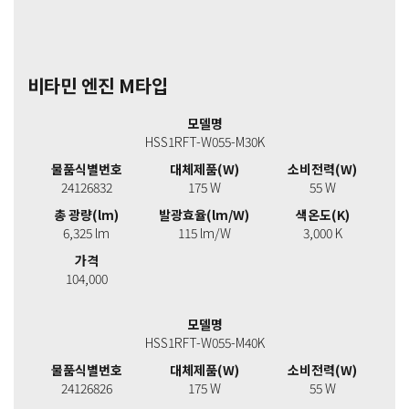
비타민 엔진 M타입
모델명
HSS1RFT-W055-M30K
물품식별번호
대체제품(W)
소비전력(W)
24126832
175 W
55 W
총 광량(lm)
발광효율(lm/W)
색온도(K)
6,325 lm
115 lm/W
3,000 K
가격
104,000
모델명
HSS1RFT-W055-M40K
물품식별번호
대체제품(W)
소비전력(W)
24126826
175 W
55 W