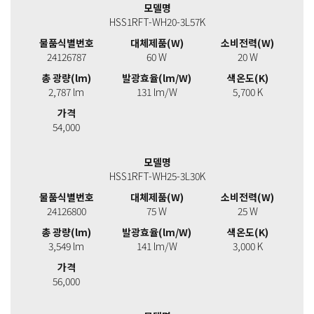
모델명
HSS1RFT-WH20-3L57K
물품식별번호
대체제품(W)
소비전력(W)
24126787
60 W
20 W
총 광량(lm)
발광효율(lm/W)
색온도(K)
2,787 lm
131 lm/W
5,700 K
가격
54,000
모델명
HSS1RFT-WH25-3L30K
물품식별번호
대체제품(W)
소비전력(W)
24126800
75 W
25 W
총 광량(lm)
발광효율(lm/W)
색온도(K)
3,549 lm
141 lm/W
3,000 K
가격
56,000