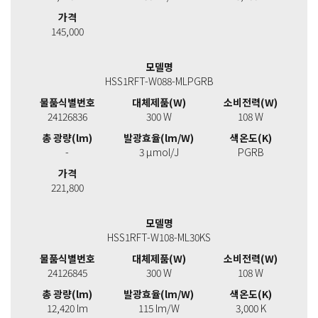
가격
145,000
모델명
HSS1RFT-W088-MLPGRB
물품식별번호
대체제품(W)
소비전력(W)
24126836
300 W
108 W
총 광량(lm)
발광효율(lm/W)
색온도(K)
-
3 μmol/J
PGRB
가격
221,800
모델명
HSS1RFT-W108-ML30KS
물품식별번호
대체제품(W)
소비전력(W)
24126845
300 W
108 W
총 광량(lm)
발광효율(lm/W)
색온도(K)
12,420 lm
115 lm/W
3,000 K