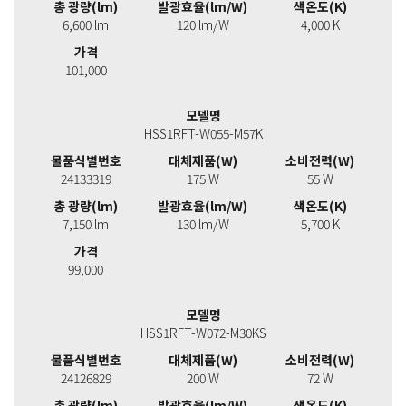
총 광량(lm)
발광효율(lm/W)
색온도(K)
6,600 lm
120 lm/W
4,000 K
가격
101,000
모델명
HSS1RFT-W055-M57K
물품식별번호
대체제품(W)
소비전력(W)
24133319
175 W
55 W
총 광량(lm)
발광효율(lm/W)
색온도(K)
7,150 lm
130 lm/W
5,700 K
가격
99,000
모델명
HSS1RFT-W072-M30KS
물품식별번호
대체제품(W)
소비전력(W)
24126829
200 W
72 W
총 광량(lm)
발광효율(lm/W)
색온도(K)