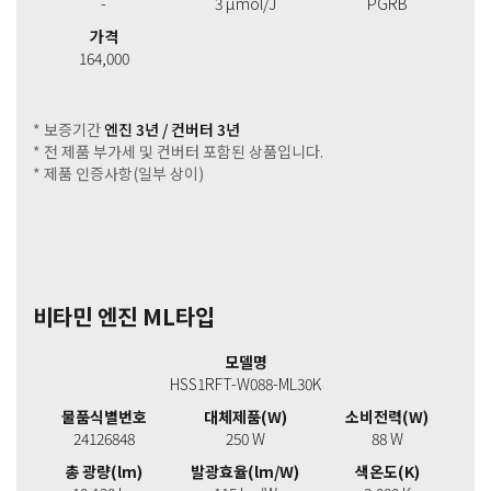
-
3 μmol/J
PGRB
가격
164,000
* 보증기간
엔진 3년 / 컨버터 3년
* 전 제품 부가세 및 컨버터 포함된 상품입니다.
* 제품 인증사항(일부 상이)
비타민 엔진 ML타입
모델명
HSS1RFT-W088-ML30K
물품식별번호
대체제품(W)
소비전력(W)
24126848
250 W
88 W
총 광량(lm)
발광효율(lm/W)
색온도(K)