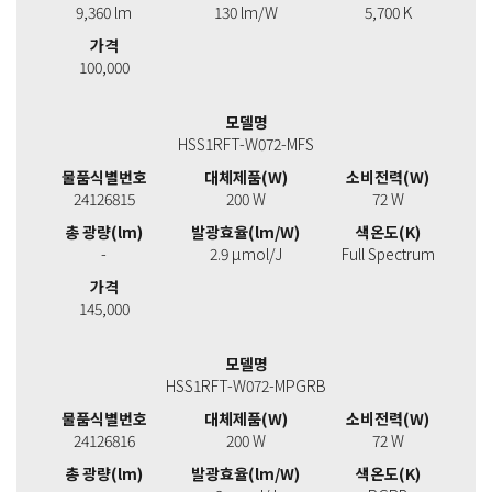
9,360 lm
130 lm/W
5,700 K
가격
100,000
모델명
HSS1RFT-W072-MFS
물품식별번호
대체제품(W)
소비전력(W)
24126815
200 W
72 W
총 광량(lm)
발광효율(lm/W)
색온도(K)
-
2.9 μmol/J
Full Spectrum
가격
145,000
모델명
HSS1RFT-W072-MPGRB
물품식별번호
대체제품(W)
소비전력(W)
24126816
200 W
72 W
총 광량(lm)
발광효율(lm/W)
색온도(K)