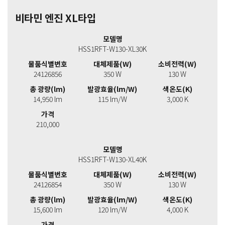
비타민 엔진 XL타입
모델명
HSS1RFT-W130-XL30K
물품식별번호
대체제품(W)
소비전력(W)
24126856
350 W
130 W
총 광량(lm)
발광효율(lm/W)
색온도(K)
14,950 lm
115 lm/W
3,000 K
가격
210,000
모델명
HSS1RFT-W130-XL40K
물품식별번호
대체제품(W)
소비전력(W)
24126854
350 W
130 W
총 광량(lm)
발광효율(lm/W)
색온도(K)
15,600 lm
120 lm/W
4,000 K
가격