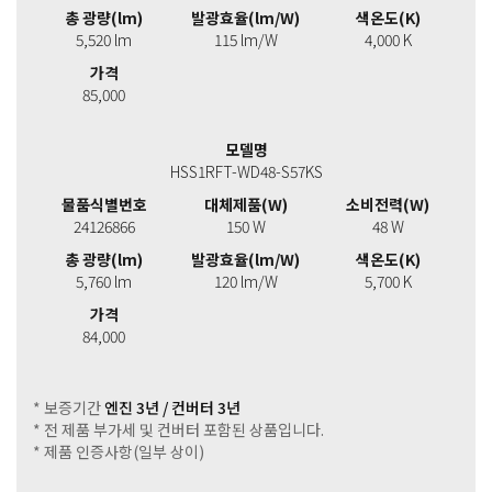
총 광량(lm)
발광효율(lm/W)
색온도(K)
5,520 lm
115 lm/W
4,000 K
가격
85,000
모델명
HSS1RFT-WD48-S57KS
물품식별번호
대체제품(W)
소비전력(W)
24126866
150 W
48 W
총 광량(lm)
발광효율(lm/W)
색온도(K)
5,760 lm
120 lm/W
5,700 K
가격
84,000
* 보증기간
엔진 3년 / 컨버터 3년
* 전 제품 부가세 및 컨버터 포함된 상품입니다.
* 제품 인증사항(일부 상이)