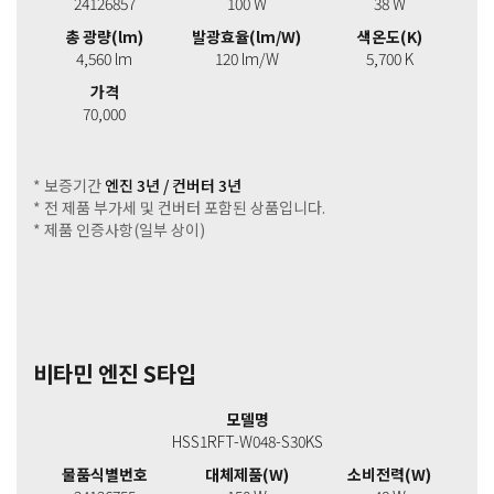
24126857
100 W
38 W
총 광량(lm)
발광효율(lm/W)
색온도(K)
4,560 lm
120 lm/W
5,700 K
가격
70,000
* 보증기간
엔진 3년 / 컨버터 3년
* 전 제품 부가세 및 컨버터 포함된 상품입니다.
* 제품 인증사항(일부 상이)
비타민 엔진 S타입
모델명
HSS1RFT-W048-S30KS
물품식별번호
대체제품(W)
소비전력(W)