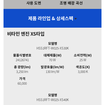
사용 도면
조명 배광 곡선
제품 라인업 & 상세스펙
비타민 엔진 XS타입
모델명
HSS1RFT-W025-XS30K
물품식별번호
대체제품(W)
소비전력(W)
24126741
70 W
25 W
총 광량(lm)
발광효율(lm/W)
색온도(K)
3,250 lm
130 lm/W
3,000 K
가격
60,000
모델명
HSS1RFT-W025-XS40K