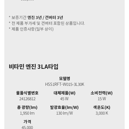
* 보증기간
엔진 3년 / 컨버터 3년
* 전 제품 부가세 및 컨버터 포함된 상품입니다.
* 제품 인증사항(일부 상이)
비타민 엔진 3LA타입
모델명
HSS1RFT-W015-3L30K
물품식별번호
대체제품(W)
소비전력(W)
24126812
45 W
15 W
총 광량(lm)
발광효율(lm/W)
색온도(K)
1,950 lm
130 lm/W
3,000 K
가격
45,000