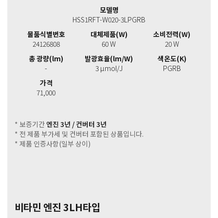
모델명
HSS1RFT-W020-3LPGRB
물품식별번호
대체제품(W)
소비전력(W)
24126808
60 W
20 W
총 광량(lm)
발광효율(lm/W)
색온도(K)
-
3 μmol/J
PGRB
가격
71,000
* 보증기간
엔진 3년 / 컨버터 3년
* 전 제품 부가세 및 컨버터 포함된 상품입니다.
* 제품 인증사항(일부 상이)
비타민 엔진 3LH타입