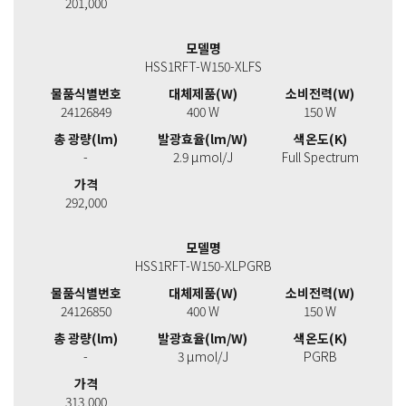
201,000
모델명
HSS1RFT-W150-XLFS
물품식별번호
대체제품(W)
소비전력(W)
24126849
400 W
150 W
총 광량(lm)
발광효율(lm/W)
색온도(K)
-
2.9 μmol/J
Full Spectrum
가격
292,000
모델명
HSS1RFT-W150-XLPGRB
물품식별번호
대체제품(W)
소비전력(W)
24126850
400 W
150 W
총 광량(lm)
발광효율(lm/W)
색온도(K)
-
3 μmol/J
PGRB
가격
313,000