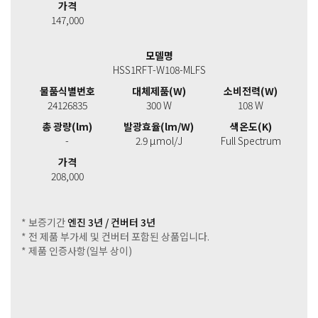
가격
147,000
모델명
HSS1RFT-W108-MLFS
물품식별번호
대체제품(W)
소비전력(W)
24126835
300 W
108 W
총 광량(lm)
발광효율(lm/W)
색온도(K)
-
2.9 μmol/J
Full Spectrum
가격
208,000
* 보증기간
엔진 3년 / 컨버터 3년
* 전 제품 부가세 및 컨버터 포함된 상품입니다.
* 제품 인증사항(일부 상이)